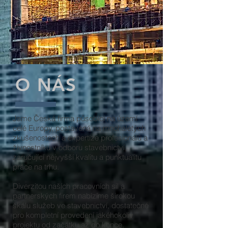
O NÁS
Jsme Česká firma působící na území
celé Europy, postavená na mnohaletých
zkušenostech a expertíze profesionálů a
živnostníku v odboru stavebnictví,
zaručující nejvyšší kvalitu a punktualitu
práce na trhu.
Diverzitou naších pracovních sil a
partnerských firem nabízíme širokou
škálu služeb ve stavebnictví, dostatečné
pro kompletní provedení jakéhokoliv
projektu od začátku až do konce.