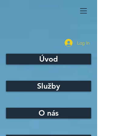
Log In
Úvod
Služby
O nás