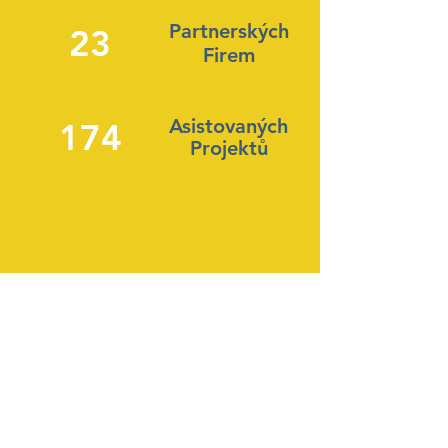
Partnerských
23
Firem
Asistovaných
174
Projekt
ů
KONTAKT