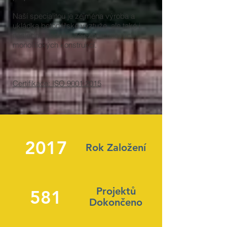
Naší specialitou je zejména výroba a
ukládka betonářské výztuže, ale také i
následné bednění železobetonových
monolitických konstrukcí.
Certifikace: ISO 9001:2015
2017
Rok Založení
Projekt
ů
581
Dokon
č
eno